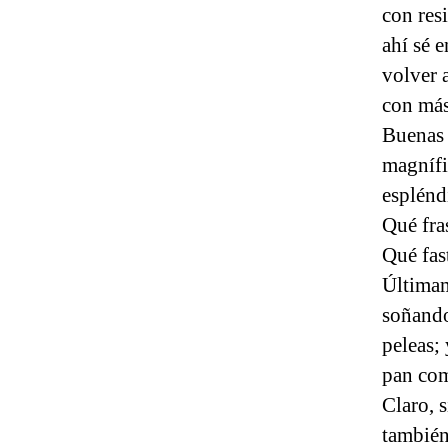
con res
ahí sé 
volver a
con más
Buenas 
magnífi
esplénd
Qué fra
Qué fas
Últimam
soñando
peleas;
pan co
Claro, 
también