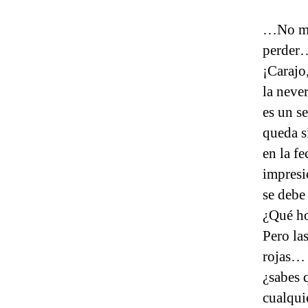
…No me 
perder
¡Carajo
la never
es un se
queda s
en la f
impresi
se deb
¿Qué ho
Pero la
rojas… 
¿sabes 
cualquie