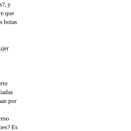
s?, y
ve que
as botas
ujer
rto
siadas
man por
ceso
bes? Es