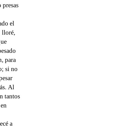
 presas
ado el
lloré,
que
 pesado
n, para
; si no
pesar
ás. Al
n tantos
 en
ecé a