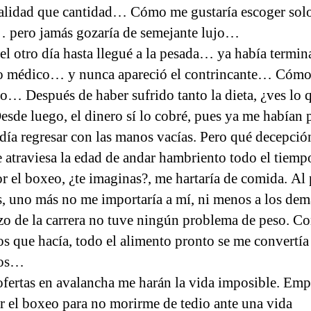
alidad que cantidad… Cómo me gustaría escoger solo
… pero jamás gozaría de semejante lujo…
 el otro día hasta llegué a la pesada… ya había termin
 médico… y nunca apareció el contrincante… Cómo 
uro… Después de haber sufrido tanto la dieta, ¿ves lo 
esde luego, el dinero sí lo cobré, pues ya me habían
día regresar con las manos vacías. Pero qué decepció
 atraviesa la edad de andar hambriento todo el tiempo
or el boxeo, ¿te imaginas?, me hartaría de comida. Al 
s, uno más no me importaría a mí, ni menos a los dem
o de la carrera no tuve ningún problema de peso. Co
ios que hacía, todo el alimento pronto se me convertía
los…
ofertas en avalancha me harán la vida imposible. Emp
ar el boxeo para no morirme de tedio ante una vida