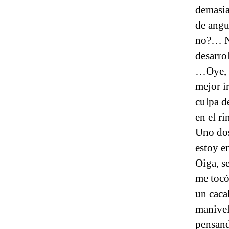
demasia
de angu
no?… No
desarro
…Oye, t
mejor i
culpa d
en el r
Uno dos
estoy 
Oiga, s
me tocó
un caca
manivel
pensand