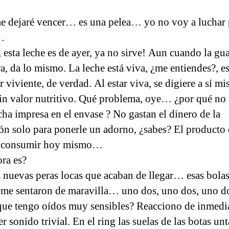
dejaré vencer… es una pelea… yo no voy a luchar 
…
, esta leche es de ayer, ya no sirve! Aun cuando la gu
a, da lo mismo. La leche está viva, ¿me entiendes?, es
r viviente, de verdad. Al estar viva, se digiere a sí m
in valor nutritivo. Qué problema, oye… ¿por qué no t
echa impresa en el envase ? No gastan el dinero de la
ón solo para ponerle un adorno, ¿sabes? El producto
e consumir hoy mismo…
ra es?
s nuevas peras locas que acaban de llegar… esas bola
me sentaron de maravilla… uno dos, uno dos, uno 
que tengo oídos muy sensibles? Reacciono de inmedi
r sonido trivial. En el ring las suelas de las botas un