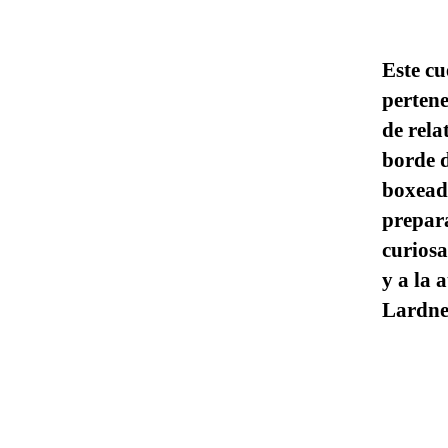
Este cu
pertene
de rela
borde d
boxeado
prepara
curios
y a la 
Lardne