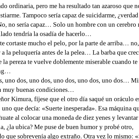
do ordinaria, pero me ha resultado tan azaroso que n
stiarme. Tampoco sería capaz de suicidarme, ¿verdad
, no sería capaz… Solo un hombre con un cerebro
llado tendría la osadía de hacerlo…
e cortaste mucho el pelo, por la parte de arriba… no,
r a la peluquería antes de la pelea… La barba que crec
e la pereza te vuelve doblemente miserable cuando t
ing…
, uno dos, uno dos, uno dos, uno dos, uno dos… Mi
en muy buenas condiciones…
eñor Kimura, fíjese que el otro día saqué un oráculo e
 uno que decía: «Suerte inesperada». Esa máquina qu
huate al colocar una moneda de diez yenes y levantar 
a, ¿la ubica? Me puse de buen humor y probé otro,
o que sobrevenía algo extraño. Otra vez lo mismo: «