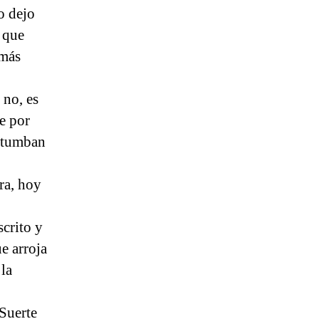
o dejo
 que
 más
 no, es
e por
e tumban
ra, hoy
scrito y
e arroja
la
Suerte