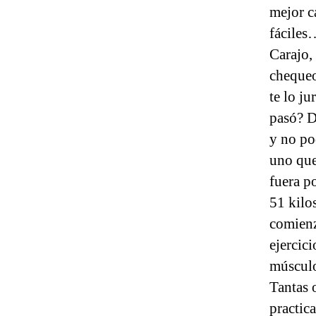
mejor c
fáciles
Carajo,
chequeo
te lo j
pasó? D
y no po
uno que
fuera p
51 kilo
comienz
ejercic
múscu
Tantas 
practic