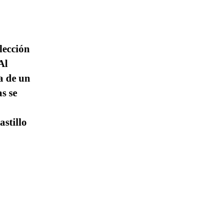
lección
Al
a de un
s se
stillo