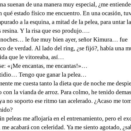
ina suenan de una manera muy especial, ¿me entiende
en qué estado físico me encuentro. En una ocasión, tu
purado a la esquina, a mitad de la pelea, para untar l
 resina. Y la risa que eso produjo….
noches… le fue muy bien ayer, señor Kimura… fue
co de verdad. Al lado del ring, ¿se fijó?, había una m
ida que le vitoreaba, así…
se: «¡Me encantas, me encantas!»…
tidio… Tengo que ganar la pelea…
ente me cuesta tanto la dieta que de noche me despie
 con la vianda de arroz. Para colmo, he tenido dema
 ya no soporto ese ritmo tan acelerado. ¿Acaso me to
mido?
sin peleas me aflojaría en el entrenamiento, pero el ex
 me acabará con celeridad. Ya me siento agotado, ¿sa