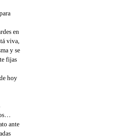
para
ardes en
tá viva,
isma y se
e fijas
 de hoy
s
dos…
ato ante
tadas