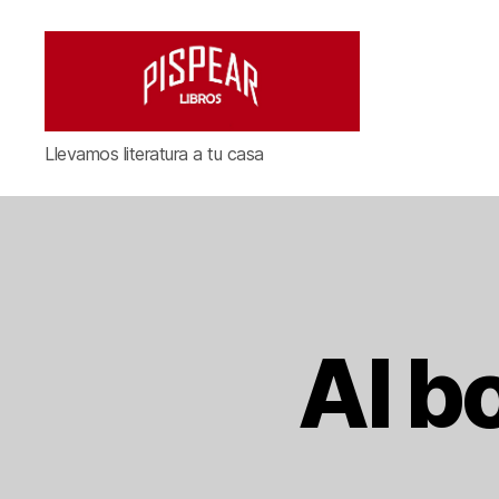
Pispear
Llevamos literatura a tu casa
Libros
Al b