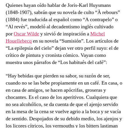
Quienes hayan oído hablar de Joris-Karl Huysmans
(1848-1907), sabrán que su novela de culto “À rebours”
(1884) fue traducida al español como “A contrapelo” o
“Al revés”, modeló al decadentismo inglés cultivado
por
Oscar Wilde
y sirvió de inspiración a
Michel
Houellebecq
en su novela “Sumisión”. Los artículos de
“La epilepsia del cielo” dejan ver otro perfil suyo: el de
crítico de pintura y cronista cómico. Vayan como
muestra unos párrafos de “Los habitués del café”:
“Hay bebidas que pierden su sabor, su razón de ser,
cuando no se las bebe propiamente en un café. En casa, o
en casa de amigos, se hacen apócrifas, groseras y
chocantes. Es el caso de los aperitivos. Cualquiera que
no sea alcohólico, se da cuenta de que el ajenjo servido
en la mesa de la cena se vuelve agrio a la boca y se vacía
de sentido. Despojados de su debido medio, los ajenjos y
los licores cítricos, los vermouths y los bitters lastiman