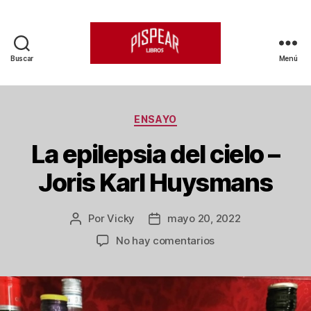
Buscar
Menú
Pispear
Libros
Categorías
ENSAYO
La epilepsia del cielo –
Joris Karl Huysmans
Por
Vicky
mayo 20, 2022
Autor
Fecha
de
de
en
No hay comentarios
la
la
La
entrada
entrada
epilepsia
del
cielo