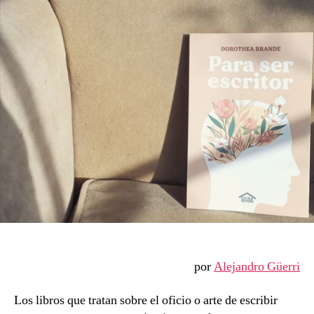
Dorothea
Brande
por
Alejandro Güerri
Los libros que tratan sobre el oficio o arte de escribir