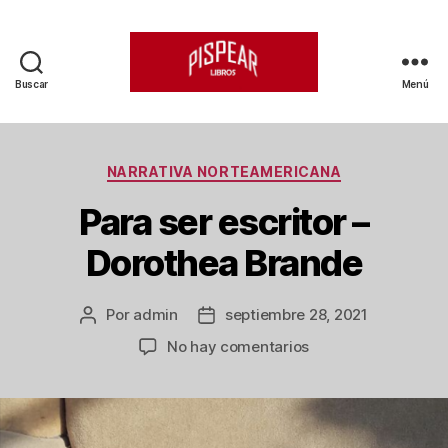
Buscar
Menú
Pispear
Libros
Categorías
NARRATIVA NORTEAMERICANA
Para ser escritor –
Dorothea Brande
Por
admin
septiembre 28, 2021
Autor
Fecha
de
de
en
No hay comentarios
la
la
Para
entrada
entrada
ser
escritor
–